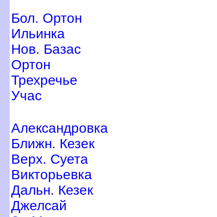
Бол. Ортон
Ильинка
Нов. Базас
Ортон
Трехречье
Учас
Александровка
Ближн. Кезек
ерх. Суета
икторьевка
Дальн. Кезек
Джелсай