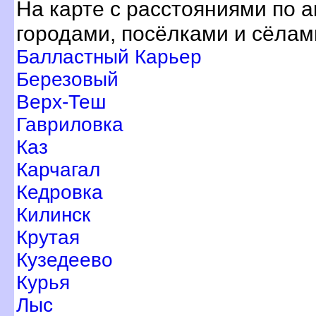
На карте с расстояниями по 
ородами, посёлками и сёлам
Балластный Карьер
Березовый
ерх-Теш
Гавриловка
Каз
Карчагал
Кедровка
Килинск
Крутая
Кузедеево
Курья
Лыс