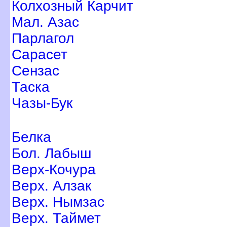
Колхозный Карчит
Мал. Азас
Парлагол
Сарасет
Сензас
Таска
Чазы-Бук
Белка
Бол. Лабыш
ерх-Кочура
ерх. Алзак
ерх. Нымзас
ерх. Таймет