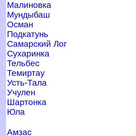
Малиновка
Мундыбаш
Осман
Подкатунь
Самарский Ло
Сухаринка
Тельбес
Темиртау
Усть-Тала
Учулен
Шартонка
Юла
Амзас