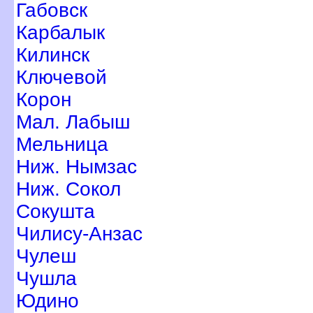
Габовск
Карбалык
Килинск
Ключевой
Корон
Мал. Лабыш
Мельница
Ниж. Нымзас
Ниж. Сокол
Сокушта
Чилису-Анзас
Чулеш
Чушла
Юдино