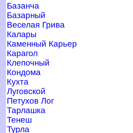
Базанча
Базарный
еселая Грива
Калары
Каменный Карьер
Карагол
Клепочный
Кондома
Кухта
Луговской
Петухов Ло
Тарлашка
Тенеш
Турла