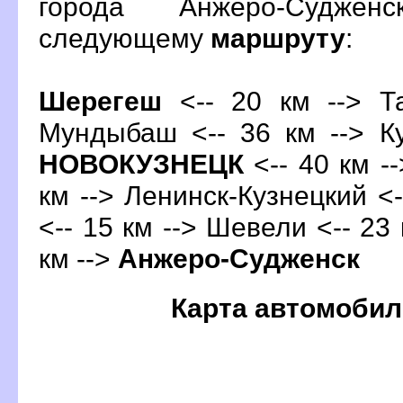
орода Анжеро-Суджен
следующему
маршруту
:
Шерегеш
<-- 20 км --> Та
Мундыбаш <-- 36 км --> Ку
НОВОКУЗНЕЦК
<-- 40 км -
км --> Ленинск-Кузнецкий <
<-- 15 км --> Шевели <-- 23
км -->
Анжеро-Судженск
Карта автомобил