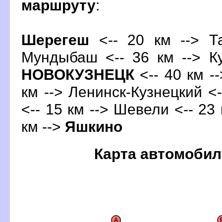
маршруту
:
Шерегеш
<-- 20 км --> Та
Мундыбаш <-- 36 км --> Ку
НОВОКУЗНЕЦК
<-- 40 км -
км --> Ленинск-Кузнецкий <
<-- 15 км --> Шевели <-- 23
км -->
Яшкино
Карта автомобил