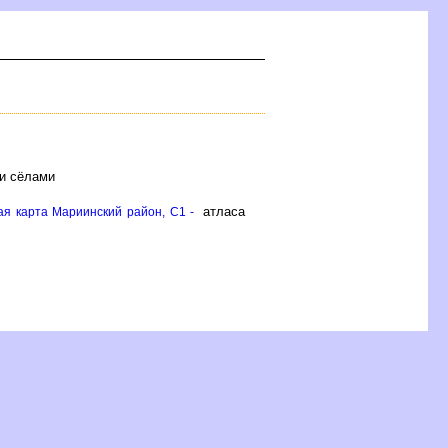
 и сёлами
атласа
ая карта Мариинский район, C1 -