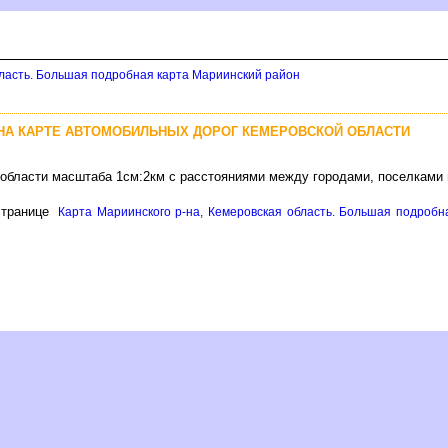
бласть. Большая подробная карта Мариинский район
НА КАРТЕ АВТОМОБИЛЬНЫХ ДОРОГ КЕМЕРОВСКОЙ ОБЛАСТИ
 области масштаба 1см:2км с расстояниями между городами, поселками
странице
Карта Мариинского р-на, Кемеровская область. Большая подробн