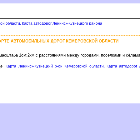
ой области. Карта автодорог Ленинск-Кузнецкого района
КАРТЕ АВТОМОБИЛЬНЫХ ДОРОГ КЕМЕРОВСКОЙ ОБЛАСТИ
 масштаба 1см:2км с расстояниями между городами, поселками и сёлами
це
Карта Ленинск-Кузнецкий р-он Кемеровской области. Карта автодорог 