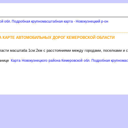
ой обл. Подробная крупномасштабная карта - Новокузнецкий р-он
А КАРТЕ АВТОМОБИЛЬНЫХ ДОРОГ КЕМЕРОВСКОЙ ОБЛАСТИ
ласти масштаба 1см:2км с расстояниями между городами, поселками и 
анице
Карта Новокузнецкого района Кемеровской обл. Подробная крупномасш