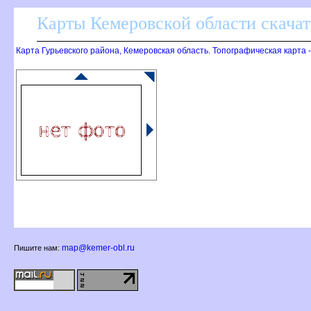
Карты Кемеровской области скачат
Карта Гурьевского района, Кемеровская область. Топографическая карта 
map@kemer-obl.ru
Пишите нам: