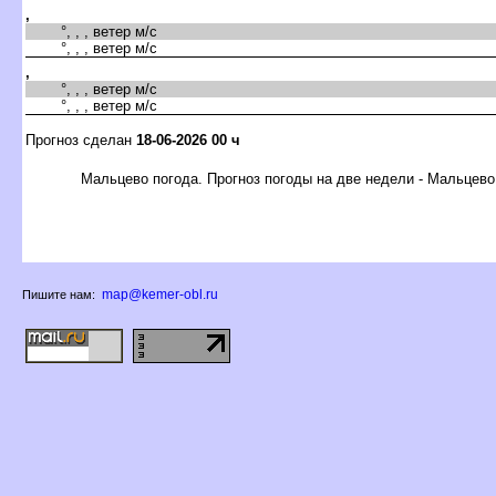
,
°, , , ветер м/с
°, , , ветер м/с
,
°, , , ветер м/с
°, , , ветер м/с
Прогноз сделан
18-06-2026 00 ч
Мальцево погода. Прогноз погоды на две недели - Мальцево
map@kemer-obl.ru
Пишите нам: