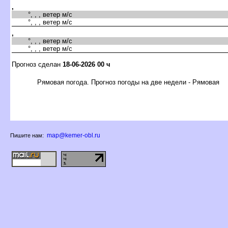
,
°, , , ветер м/с
°, , , ветер м/с
,
°, , , ветер м/с
°, , , ветер м/с
Прогноз сделан
18-06-2026 00 ч
Рямовая погода. Прогноз погоды на две недели - Рямовая
map@kemer-obl.ru
Пишите нам: