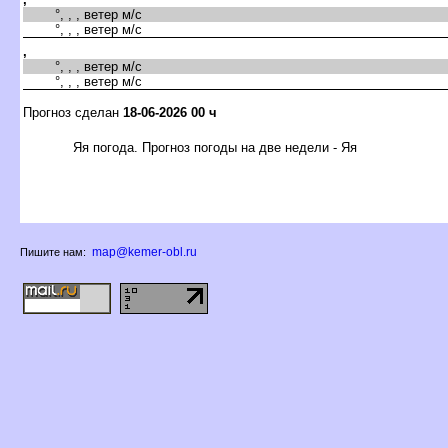
°, , , ветер м/с
°, , , ветер м/с
,
°, , , ветер м/с
°, , , ветер м/с
Прогноз сделан
18-06-2026 00 ч
Яя погода. Прогноз погоды на две недели - Яя
map@kemer-obl.ru
Пишите нам: