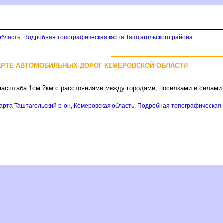
 область. Подробная топографическая карта Таштагольского района
АРТЕ АВТОМОБИЛЬНЫХ ДОРОГ КЕМЕРОВСКОЙ ОБЛАСТИ
масштаба 1см:2км с расстояниями между городами, поселками и сёлами
арта Таштагольский р-он, Кемеровская область. Подробная топографическая к