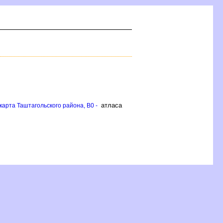
атласа
арта Таштагольского района, B0 -